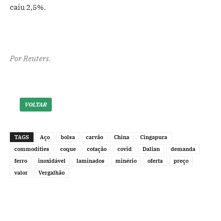
caiu 2,5%.
Por Reuters.
VOLTAR
TAGS
Aço
bolsa
carvão
China
Cingapura
commodities
coque
cotação
covid
Dalian
demanda
ferro
inoxidável
laminados
minério
oferta
preço
valor
Vergalhão