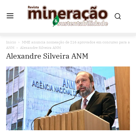
Início
MME anuncia nomeação de 216 aprovados em concurso para a
ANM
Alexandre Silveira ANM
Alexandre Silveira ANM