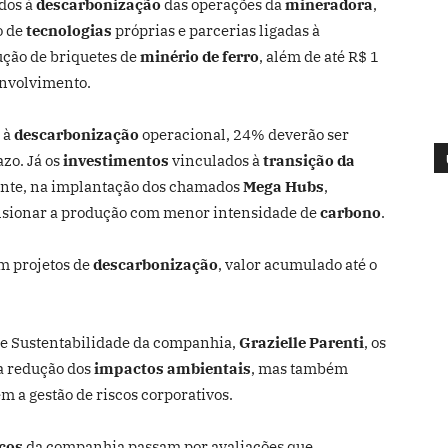
dos à
descarbonização
das operações da
mineradora
,
o de
tecnologias
próprias e parcerias ligadas à
ução de briquetes de
minério de ferro
, além de até R$ 1
envolvimento.
 à
descarbonização
operacional, 24% deverão ser
zo. Já os
investimentos
vinculados à
transição da
ente, na implantação dos chamados
Mega Hubs
,
ulsionar a produção com menor intensidade de
carbono
.
em projetos de
descarbonização
, valor acumulado até o
de Sustentabilidade da companhia,
Grazielle Parenti
, os
a redução dos
impactos ambientais
, mas também
m a gestão de riscos corporativos.
icos
da companhia passam por avaliações que