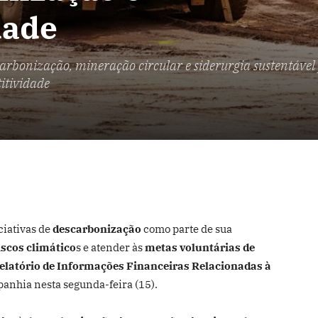
dade
arbonização, mineração circular e siderurgia sustentável
itividade
ciativas de
descarbonização
como parte de sua
iscos climático
s e atender às
metas voluntárias de
elatório de Informações Financeiras Relacionadas à
panhia nesta segunda-feira (15).