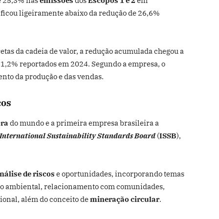
e 25,3% nas
emissões
dos
Escopos 1 e 2
em
 ficou ligeiramente abaixo da redução de 26,6%
etas da cadeia de valor, a redução acumulada chegou a
11,2% reportados em 2024. Segundo a empresa, o
mento da produção e das vendas.
cos
ra
do mundo e a primeira empresa brasileira a
International Sustainability Standards Board
(
ISSB
),
nálise de riscos
e oportunidades, incorporando temas
to ambiental, relacionamento com comunidades,
ional, além do conceito de
mineração circular
.