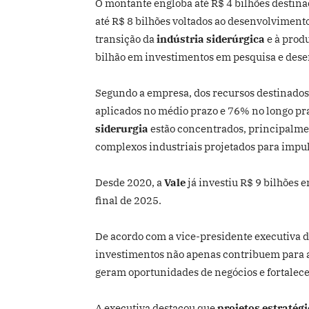
O montante engloba até R$ 4 bilhões destina
até R$ 8 bilhões voltados ao desenvolviment
transição da
indústria siderúrgica
e à prod
bilhão em investimentos em pesquisa e des
Segundo a empresa, dos recursos destinados
aplicados no médio prazo e 76% no longo pra
siderurgia
estão concentrados, principalm
complexos industriais projetados para imp
Desde 2020, a
Vale
já investiu R$ 9 bilhões 
final de 2025.
De acordo com a vice-presidente executiva 
investimentos não apenas contribuem para 
geram oportunidades de negócios e fortalece
A executiva destacou que
projetos estratég