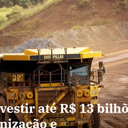
vestir até R$ 13 bilh
nização e