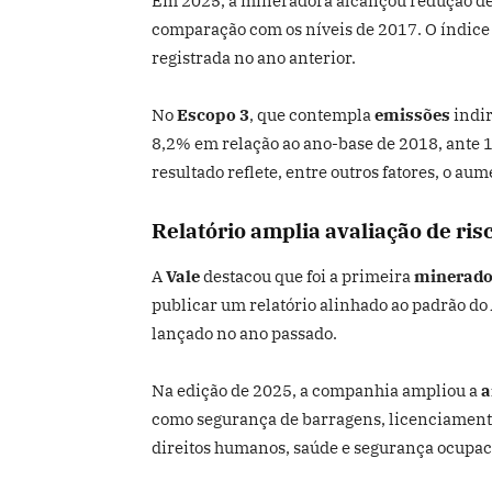
Em 2025, a mineradora alcançou redução d
comparação com os níveis de 2017. O índice
registrada no ano anterior.
No
Escopo 3
, que contempla
emissões
indir
8,2% em relação ao ano-base de 2018, ante 
resultado reflete, entre outros fatores, o au
Relatório amplia avaliação de ris
A
Vale
destacou que foi a primeira
minerado
publicar um relatório alinhado ao padrão do
lançado no ano passado.
Na edição de 2025, a companhia ampliou a
a
como segurança de barragens, licenciamen
direitos humanos, saúde e segurança ocupac