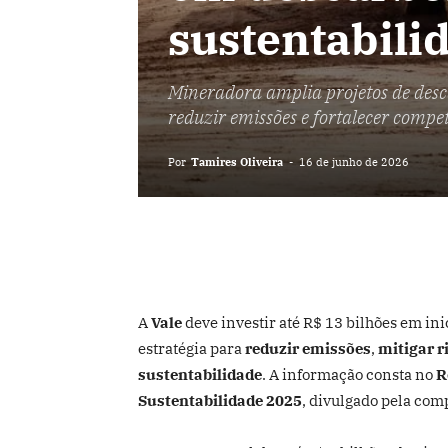
sustentabili
Mineradora amplia projetos de desc
reduzir emissões e fortalecer compet
Por
Tamires Oliveira
-
16 de junho de 2026
A
Vale
deve investir até R$ 13 bilhões em ini
estratégia para
reduzir emissões
,
mitigar r
sustentabilidade
. A informação consta no
R
Sustentabilidade
2025
, divulgado pela com