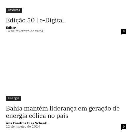
Revistas
Edição 50 | e-Digital
Editor
-
14 de fevereiro de 2024
0
Energia
Bahia mantém liderança em geração de
energia eólica no país
Ana Carolina Dias Schenk
-
22 de janeiro de 2024
0