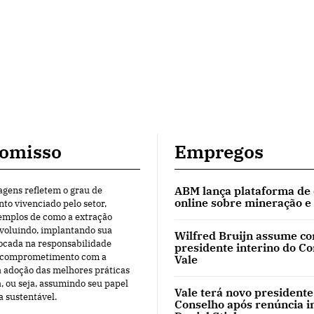
omisso
Empregos
ABM lança plataforma de
agens refletem o grau de
online sobre mineração e
o vivenciado pelo setor,
mplos de como a extração
evoluindo, implantando sua
Wilfred Bruijn assume c
ocada na responsabilidade
presidente interino do C
o comprometimento com a
Vale
a adoção das melhores práticas
, ou seja, assumindo seu papel
Vale terá novo presidente
a sustentável.
Conselho após renúncia i