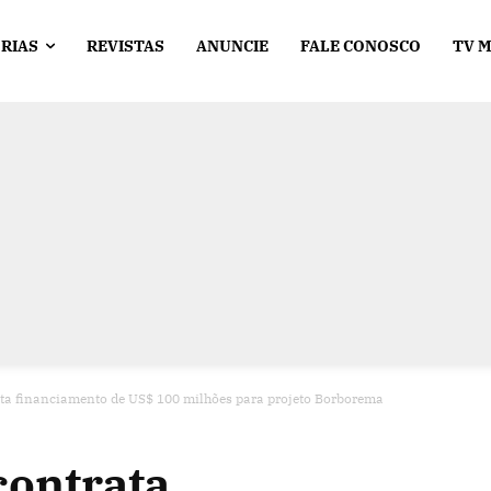
RIAS
REVISTAS
ANUNCIE
FALE CONOSCO
TV 
ata financiamento de US$ 100 milhões para projeto Borborema
contrata