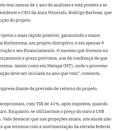
to tem menos de 1 ano de análises e está prestes a se
residente e CEO da Aura Minerals, Rodrigo Barbosa, que
ução do projeto.
ojetos o mais rápido possível, garantindo o maior
os Borborema, um projeto disruptivo, e em apenas 9
rução e seu financiamento. O sucesso que tivemos no
 orçamento e prazo previstos, nos dá confiança de que
orema. Assim como em Matupá (MT), onde o processo
rução deve ser iniciada no ano que vem”, comenta.
mpresa diante da previsão de retorno do projeto.
excepcionais, com TIR de 41%, após impostos, quando
uro. Enquanto, se utilizarmos o preço do ouro a US$
. Vale destacar que nas projeções atuais, nós ainda não
as que teremos com a movimentação da estrada federal