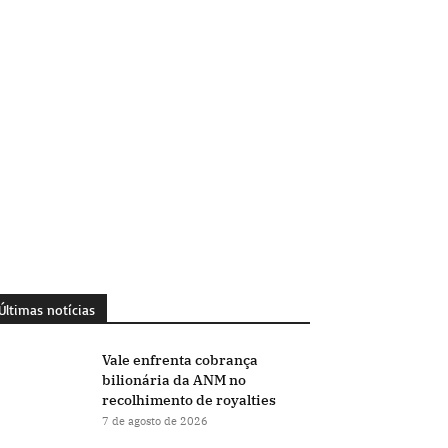
Últimas notícias
Vale enfrenta cobrança
bilionária da ANM no
recolhimento de royalties
7 de agosto de 2026