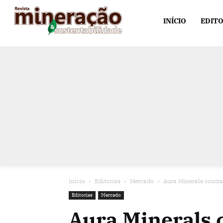
INÍCIO
EDITO
Início
Editorias
Mercado
Aura Minerals contr
Editorias
Mercado
Aura Minerals 