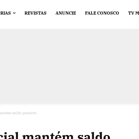
RIAS
REVISTAS
ANUNCIE
FALE CONOSCO
TV 
antém saldo positivo
cial mantém saldo