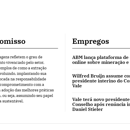
omisso
Empregos
ABM lança plataforma de
agens refletem o grau de
online sobre mineração e
o vivenciado pelo setor,
mplos de como a extração
evoluindo, implantando sua
Wilfred Bruijn assume c
ocada na responsabilidade
presidente interino do C
o comprometimento com a
Vale
a adoção das melhores práticas
, ou seja, assumindo seu papel
Vale terá novo presidente
a sustentável.
Conselho após renúncia i
Daniel Stieler