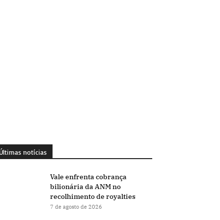
Últimas notícias
Vale enfrenta cobrança
bilionária da ANM no
recolhimento de royalties
7 de agosto de 2026