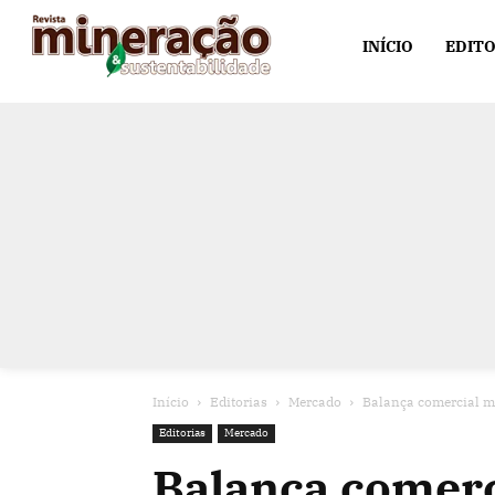
INÍCIO
EDITO
Início
Editorias
Mercado
Balança comercial m
Editorias
Mercado
Balança comer