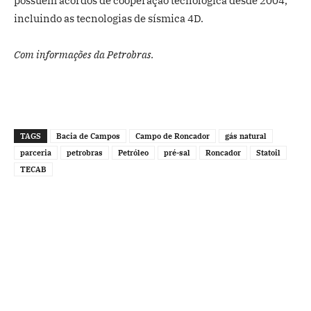
possuem acordos de cooperação tecnológica desde 2004,
incluindo as tecnologias de sísmica 4D.
Com informações da Petrobras.
TAGS
Bacia de Campos
Campo de Roncador
gás natural
parceria
petrobras
Petróleo
pré-sal
Roncador
Statoil
TECAB