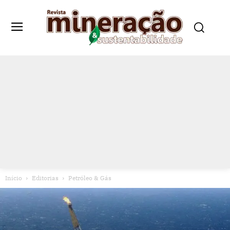
Início
Editorias
Petróleo & Gás