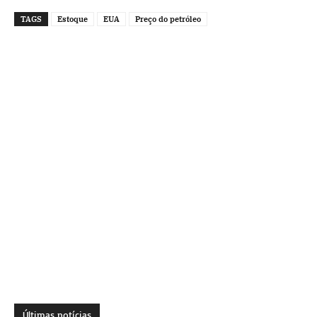
TAGS
Estoque
EUA
Preço do petróleo
Últimas notícias