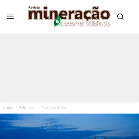
Início
Editorias
Petróleo & Gás