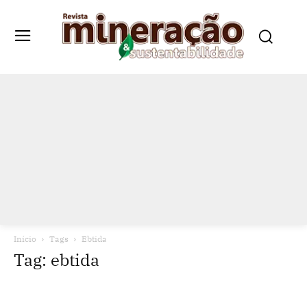
Início
Tags
Ebtida
Tag: ebtida