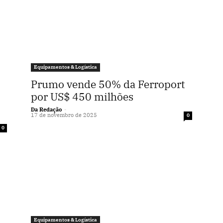
Equipamentos & Logística
Prumo vende 50% da Ferroport
por US$ 450 milhões
Da Redação
-
17 de novembro de 2025
0
0
Equipamentos & Logística