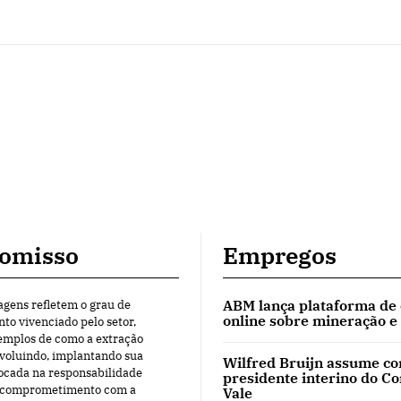
omisso
Empregos
ABM lança plataforma de
agens refletem o grau de
online sobre mineração e
o vivenciado pelo setor,
mplos de como a extração
evoluindo, implantando sua
Wilfred Bruijn assume c
ocada na responsabilidade
presidente interino do C
o comprometimento com a
Vale