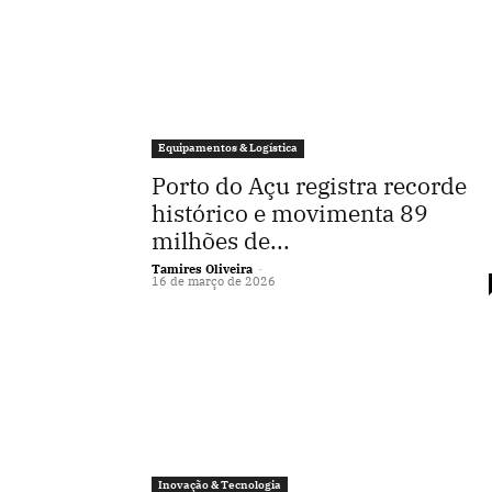
Equipamentos & Logística
Porto do Açu registra recorde
histórico e movimenta 89
milhões de...
Tamires Oliveira
-
16 de março de 2026
Inovação & Tecnologia