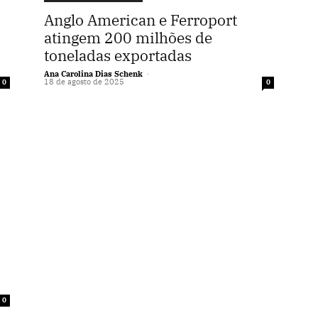
Anglo American e Ferroport
atingem 200 milhões de
toneladas exportadas
Ana Carolina Dias Schenk
-
18 de agosto de 2025
0
0
0