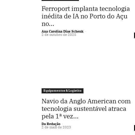
Ferroport implanta tecnologia
inédita de IA no Porto do Açu
no...
Ana Carolina Dias Schenk
-
2 de outubro de 2025
Equipamentos & Logística
Navio da Anglo American com
tecnologia sustentável atraca
pela 1ª vez...
Da Redação
-
2 de maio de 2023