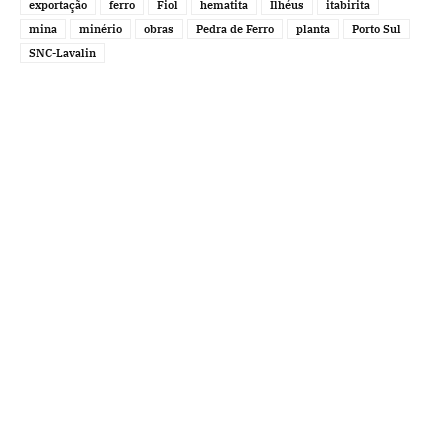
exportação
ferro
Fiol
hematita
Ilhéus
itabirita
mina
minério
obras
Pedra de Ferro
planta
Porto Sul
SNC-Lavalin