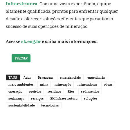
Infraestrutura
. Com uma vasta experiência, equipe
altamente qualificada, prontos para enfrentar qualquer
desafio e oferecer soluções eficientes que garantam o
sucesso de suas operações de mineração.
Acesse
sk.eng.br
e saiba mais informações.
VOLTAR
TAGS
Água
Dragagem
emergenciais
engenharia
meio ambientes
mina
mineração
mineradoras
obras
operação
projetos
resíduos
Rios
sedimentos
segurança
serviços
SK Infraestrutura
soluções
sustentabilidade
tecnologias