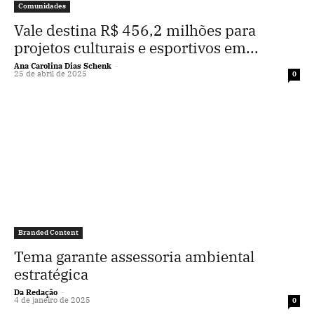
Comunidades
Vale destina R$ 456,2 milhões para
projetos culturais e esportivos em...
Ana Carolina Dias Schenk
-
25 de abril de 2025
0
Branded Content
Tema garante assessoria ambiental
estratégica
Da Redação
-
4 de janeiro de 2025
0