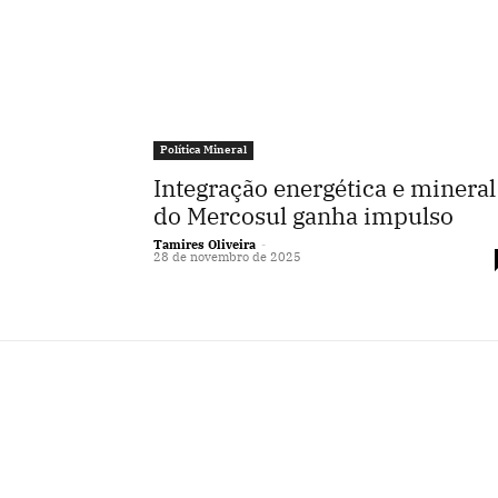
Política Mineral
Integração energética e mineral
do Mercosul ganha impulso
Tamires Oliveira
-
28 de novembro de 2025