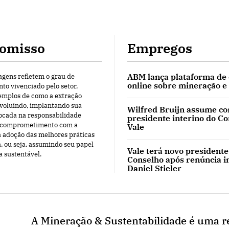
omisso
Empregos
ABM lança plataforma de
agens refletem o grau de
online sobre mineração e
o vivenciado pelo setor,
mplos de como a extração
evoluindo, implantando sua
Wilfred Bruijn assume c
ocada na responsabilidade
presidente interino do C
o comprometimento com a
Vale
a adoção das melhores práticas
, ou seja, assumindo seu papel
Vale terá novo presidente
a sustentável.
Conselho após renúncia i
Daniel Stieler
A Mineração & Sustentabilidade é uma re