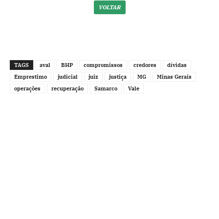
VOLTAR
TAGS
aval
BHP
compromissos
credores
dívidas
Emprestimo
judicial
juiz
justiça
MG
Minas Gerais
operações
recuperação
Samarco
Vale