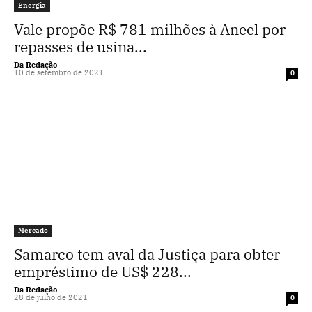
Energia
Vale propõe R$ 781 milhões à Aneel por
repasses de usina...
Da Redação
-
10 de setembro de 2021
0
Mercado
Samarco tem aval da Justiça para obter
empréstimo de US$ 228...
Da Redação
-
28 de julho de 2021
0