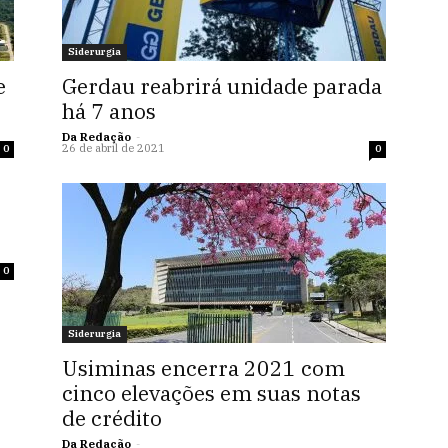
Siderurgia
e
Gerdau reabrirá unidade parada
há 7 anos
Da Redação
-
26 de abril de 2021
0
0
0
Siderurgia
Usiminas encerra 2021 com
cinco elevações em suas notas
de crédito
Da Redação
-