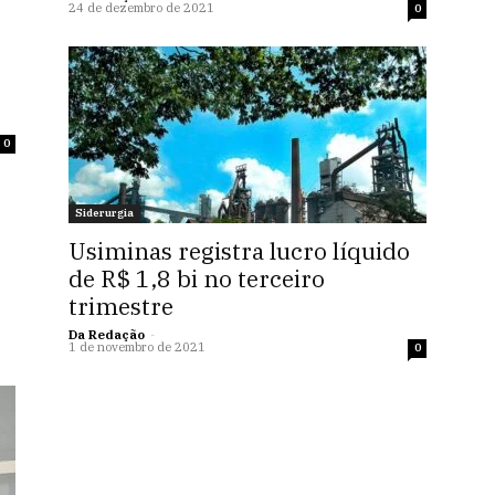
24 de dezembro de 2021
0
0
Siderurgia
Usiminas registra lucro líquido
de R$ 1,8 bi no terceiro
trimestre
Da Redação
-
1 de novembro de 2021
0