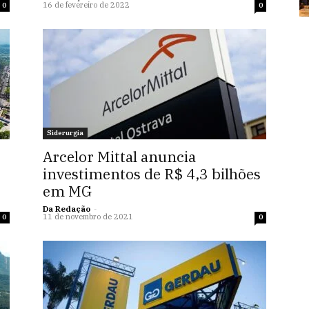
16 de fevereiro de 2022
0
0
Siderurgia
Arcelor Mittal anuncia
e
investimentos de R$ 4,3 bilhões
em MG
Da Redação
-
11 de novembro de 2021
0
0