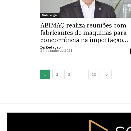
Siderurgia
ABIMAQ realiza reuniões com
fabricantes de máquinas para
concorrência na importação...
Da Redação
-
29 de junho de 2021
...
1
2
3
10