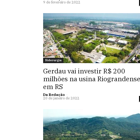
9 de fevereiro de 2022
Siderurgia
Gerdau vai investir R$ 200
milhões na usina Riograndens
em RS
Da Redação
-
20 de janeiro de 2022