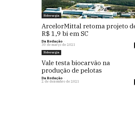
Siderurgia
ArcelorMittal retoma projeto d
R$ 1,9 bi em SC
Da Redação
-
30 de março de 2021
Siderurgia
Vale testa biocarvão na
produção de pelotas
Da Redação
-
2 de dezembro de 2021