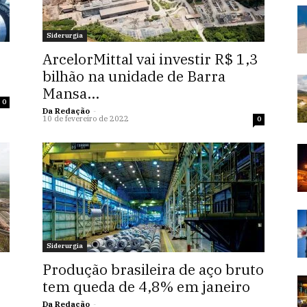
Siderurgia
ArcelorMittal vai investir R$ 1,3
bilhão na unidade de Barra
Mansa...
0
Da Redação
-
10 de fevereiro de 2022
0
Siderurgia
Produção brasileira de aço bruto
tem queda de 4,8% em janeiro
Da Redação
-